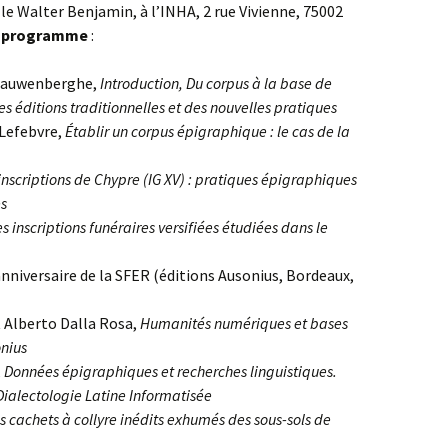
alle Walter Benjamin, à l’INHA, 2 rue Vivienne, 75002
e
programme
:
 Cauwenberghe,
Introduction, Du corpus à la base de
 éditions traditionnelles et des nouvelles pratiques
 Lefebvre,
Établir un corpus épigraphique : le cas de la
inscriptions de Chypre (IG XV) : pratiques épigraphiques
s
es inscriptions funéraires versifiées étudiées dans le
anniversaire de la SFER (éditions Ausonius, Bordeaux,
t Alberto Dalla Rosa,
Humanités numériques et bases
onius
,
Données épigraphiques et recherches linguistiques.
Dialectologie Latine Informatisée
is cachets à collyre inédits exhumés des sous-sols de