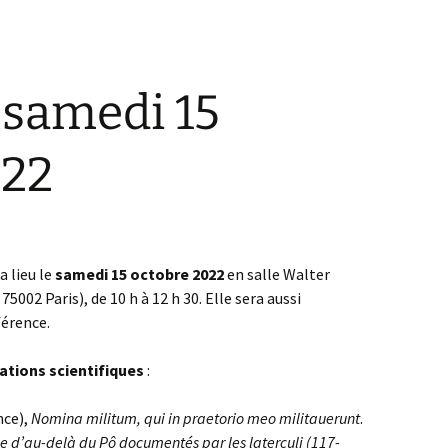
 samedi 15
022
a lieu le
samedi 15 octobre 2022
en salle Walter
75002 Paris), de 10 h à 12 h 30. Elle sera aussi
férence.
tions scientifiques
:
nce),
Nomina militum, qui in praetorio meo militauerunt
.
lie d’au-delà du Pô documentés par les laterculi (117-