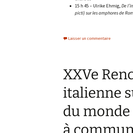
15 h 45 – Ulrike Ehmig,
De l’i
picti) sur les amphores de Rom
Laisser un commentaire
XXVe Renc
italienne s
du monde 
à communi