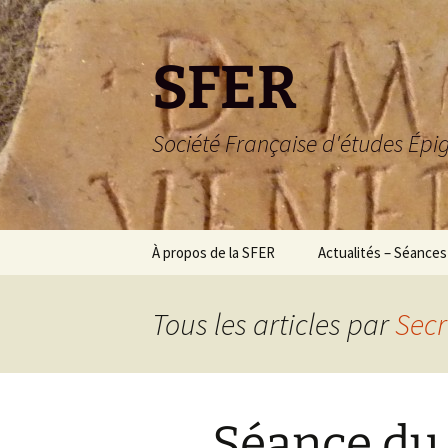
SFER
Société Française d'études Ép
Aller
À propos de la SFER
Actualités – Séances
au
contenu
Histoire – Présentation
Tous les articles par
Secr
Missions
Organigramme
Séance du
Statuts complets