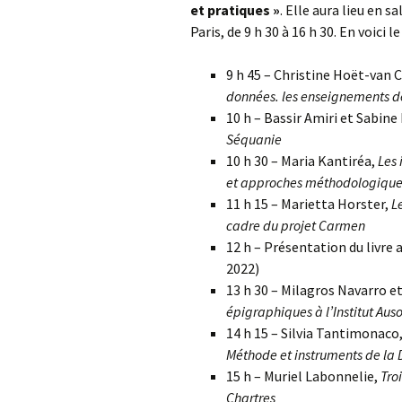
et pratiques »
. Elle aura lieu en s
Paris, de 9 h 30 à 16 h 30. En voici l
9 h 45 – Christine Hoët-van
données. les enseignements des
10 h – Bassir Amiri et Sabine
Séquanie
10 h 30 – Maria Kantiréa,
Les 
et approches méthodologique
11 h 15 – Marietta Horster,
L
cadre du projet Carmen
12 h – Présentation du livre 
2022)
13 h 30 – Milagros Navarro e
épigraphiques à l’Institut Aus
14 h 15 – Silvia Tantimonaco
Méthode et instruments de la 
15 h – Muriel Labonnelie,
Tro
Chartres