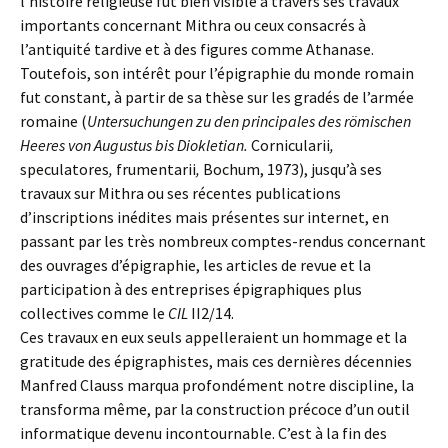
l’histoire religieuse fut bien visible à travers ses travaux
importants concernant Mithra ou ceux consacrés à
l’antiquité tardive et à des figures comme Athanase.
Toutefois, son intérêt pour l’épigraphie du monde romain
fut constant, à partir de sa thèse sur les gradés de l’armée
romaine (
Untersuchungen zu den principales des römischen
Heeres von Augustus bis Diokletian.
Cornicularii
,
speculatores
,
frumentarii
,
Bochum, 1973), jusqu’à ses
travaux sur Mithra ou ses récentes publications
d’inscriptions inédites mais présentes sur internet, en
passant par les très nombreux comptes-rendus concernant
des ouvrages d’épigraphie, les articles de revue et la
participation à des entreprises épigraphiques plus
collectives comme le
CIL
II2/14.
Ces travaux en eux seuls appelleraient un hommage et la
gratitude des épigraphistes, mais ces dernières décennies
Manfred Clauss marqua profondément notre discipline, la
transforma même, par la construction précoce d’un outil
informatique devenu incontournable. C’est à la fin des