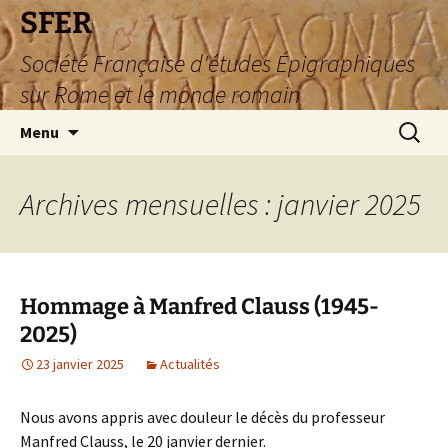
SFER
Société Française d'études Épigraphiques
sur Rome et le monde romain
Aller
Recherc
Menu
au
contenu
Archives mensuelles : janvier 2025
Hommage à Manfred Clauss (1945-
2025)
23 janvier 2025
Actualités
Nous avons appris avec douleur le décès du professeur
Manfred Clauss, le 20 janvier dernier.