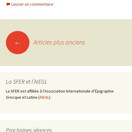
Laisser un commentaire
←
Articles plus anciens
Navigation
des
articles
La SFER et l’AIEGL
La SFER est affiliée à l’Association Internationale d’Épigraphie
Grecque et Latine (
AIEGL
)
Prochaines séances