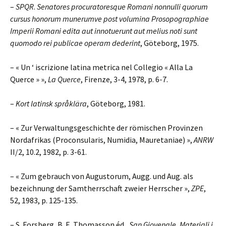
–
SPQR
.
Senatores procuratoresque Romani nonnulli quorum
cursus honorum munerumve post volumina Prosopographiae
Imperii Romani edita aut innotuerunt aut melius noti sunt
quomodo rei publicae operam dederint
, Göteborg, 1975.
– « Un ‘ iscrizione latina metrica nel Collegio « Alla La
Querce » »,
La Querce
, Firenze, 3-4, 1978, p. 6-7.
–
Kort latinsk språklära
, Göteborg, 1981.
– « Zur Verwaltungsgeschichte der römischen Provinzen
Nordafrikas (Proconsularis, Numidia, Mauretaniae) »,
ANRW
II/2, 10.2, 1982, p. 3-61.
– « Zum gebrauch von Augustorum, Augg. und Aug. als
bezeichnung der Samtherrschaft zweier Herrscher »,
ZPE
,
52, 1983, p. 125-135.
– S. Forsberg, B. E. Thomasson éd.,
San Giovenale. Materiali i