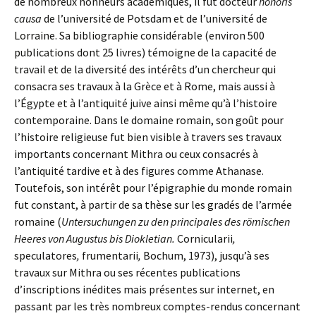
de nombreux honneurs académiques, il fut docteur
honoris
causa
de l’université de Potsdam et de l’université de
Lorraine. Sa bibliographie considérable (environ 500
publications dont 25 livres) témoigne de la capacité de
travail et de la diversité des intérêts d’un chercheur qui
consacra ses travaux à la Grèce et à Rome, mais aussi à
l’Égypte et à l’antiquité juive ainsi même qu’à l’histoire
contemporaine. Dans le domaine romain, son goût pour
l’histoire religieuse fut bien visible à travers ses travaux
importants concernant Mithra ou ceux consacrés à
l’antiquité tardive et à des figures comme Athanase.
Toutefois, son intérêt pour l’épigraphie du monde romain
fut constant, à partir de sa thèse sur les gradés de l’armée
romaine (
Untersuchungen zu den principales des römischen
Heeres von Augustus bis Diokletian.
Cornicularii
,
speculatores
,
frumentarii
,
Bochum, 1973), jusqu’à ses
travaux sur Mithra ou ses récentes publications
d’inscriptions inédites mais présentes sur internet, en
passant par les très nombreux comptes-rendus concernant