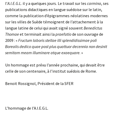
l’
A.I.E.G.L.
il y a quelques jours
.
Le travail sur les
carmina
, ses
publications didactiques en langue suédoise sur le latin,
comme la publication d’épigrammes néolatines modernes
sur les villes de Suède témoignent de l’attachement à la
langue latine de celui qui avait signé souvent
Benedictus
Thomae
et terminait ainsi la
praefatio
de son ouvrage de
2009 : «
Fructum laboris stellae illi splendidissimae poli
Borealis dedico quae post plus quattuor decennia non desinit
semitam meam illuminare atque exaequare
. »
Un hommage est prévu l’année prochaine, qui devait être
celle de son centenaire, à l’institut suédois de Rome.
Benoit Rossignol, Président de la SFER
L’hommage de l’A.I.E.G.L.