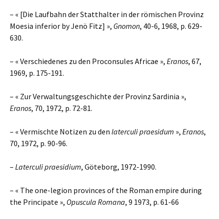
– « [Die Laufbahn der Statthalter in der römischen Provinz
Moesia inferior by Jenö Fitz] »,
Gnomon
, 40-6, 1968, p. 629-
630.
– « Verschiedenes zu den Proconsules Africae »,
Eranos
, 67,
1969, p. 175-191.
– « Zur Verwaltungsgeschichte der Provinz Sardinia »,
Eranos
, 70, 1972, p. 72-81.
– « Vermischte Notizen zu den
laterculi praesidum
»,
Eranos
,
70, 1972, p. 90-96.
–
Laterculi praesidium
, Göteborg, 1972-1990.
– « The one-legion provinces of the Roman empire during
the Principate »,
Opuscula Romana
, 9 1973, p. 61-66