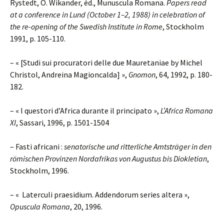
Rystedt, Ö. Wikander, éd., Munuscula Romana.
Papers read
at a conference in Lund (October 1–2, 1988) in celebration of
the re-opening of the Swedish Institute in Rome
, Stockholm
1991, p. 105-110.
– « [Studi sui procuratori delle due Mauretaniae by Michel
Christol, Andreina Magioncalda] »,
Gnomon
, 64, 1992, p. 180-
182.
– « I questori d’Africa durante il principato »,
L’Africa Romana
XI
, Sassari, 1996, p. 1501-1504
– Fasti africani :
senatorische und ritterliche Amtsträger in den
römischen Provinzen Nordafrikas von Augustus bis Diokletian
,
Stockholm, 1996.
– « Laterculi praesidium. Addendorum series altera »,
Opuscula Romana
, 20, 1996.