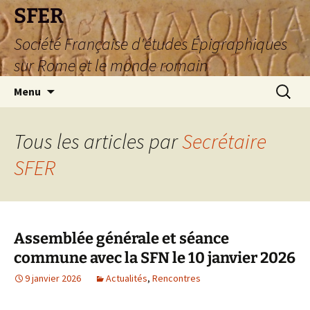
SFER
Société Française d'études Épigraphiques
sur Rome et le monde romain
Aller
Recherc
Menu
au
contenu
Tous les articles par
Secrétaire
SFER
Assemblée générale et séance
commune avec la SFN le 10 janvier 2026
9 janvier 2026
Actualités
,
Rencontres