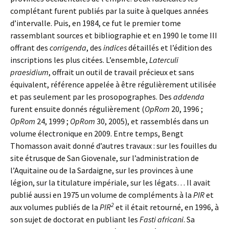
complétant furent publiés par la suite à quelques années
d’intervalle. Puis, en 1984, ce fut le premier tome
rassemblant sources et bibliographie et en 1990 le tome III
offrant des
corrigenda
, des
indices
détaillés et l’édition des
inscriptions les plus citées. L’ensemble,
Laterculi
praesidium
, offrait un outil de travail précieux et sans
équivalent, référence appelée à être régulièrement utilisée
et pas seulement par les prosopographes. Des
addenda
furent ensuite donnés régulièrement (
OpRom
20, 1996 ;
OpRom
24, 1999 ;
OpRom
30, 2005), et rassemblés dans un
volume électronique en 2009. Entre temps, Bengt
Thomasson avait donné d’autres travaux : sur les fouilles du
site étrusque de San Giovenale, sur l’administration de
l’Aquitaine ou de la Sardaigne, sur les provinces à une
légion, sur la titulature impériale, sur les légats… Il avait
publié aussi en 1975 un volume de compléments à la
PIR
et
2
aux volumes publiés de la
PIR
et il était retourné, en 1996, à
son sujet de doctorat en publiant les
Fasti africani
. Sa