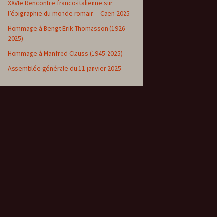
XXVIe Rencontre franco-italienne sur
l’épigraphie du monde romain – Caen 2025
Hommage à Bengt Erik Thomasson (1926-
2025)
Hommage à Manfred Clauss (1945-2025)
Assemblée générale du 11 janvier 2025