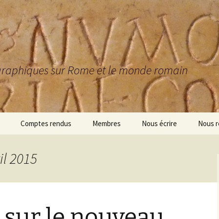
igraphiques sur Rome et le monde romain
Comptes rendus
Membres
Nous écrire
Nous r
1995-2015 : 20 ans de
rencontres
il 2015
1995-2015 : résumés des
communications
2015 : comptes rendus et
 sur le nouveau
résumés