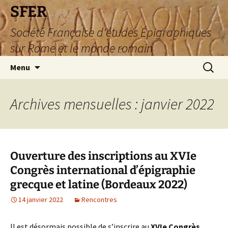
SFER
Société Française d'études Épigraphiques
sur Rome et le monde romain
Aller
Recherc
Menu
au
contenu
Archives mensuelles : janvier 2022
Ouverture des inscriptions au XVIe
Congrès international d’épigraphie
grecque et latine (Bordeaux 2022)
14 janvier 2022
Rencontres
Il est désormais possible de s’inscrire au
XVIe Congrès