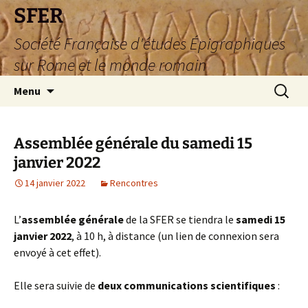
SFER
Société Française d'études Épigraphiques
sur Rome et le monde romain
Aller
Recherc
Menu
au
contenu
Assemblée générale du samedi 15
janvier 2022
14 janvier 2022
Rencontres
L’
assemblée générale
de la SFER se tiendra le
samedi 15
janvier 2022
, à 10 h, à distance (un lien de connexion sera
envoyé à cet effet).
Elle sera suivie de
deux communications scientifiques
: