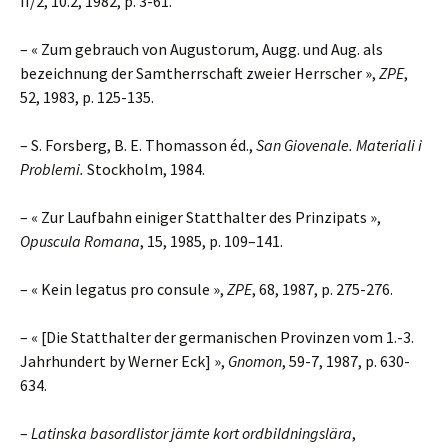
II/2, 10.2, 1982, p. 3-61.
– « Zum gebrauch von Augustorum, Augg. und Aug. als
bezeichnung der Samtherrschaft zweier Herrscher »,
ZPE
,
52, 1983, p. 125-135.
– S. Forsberg, B. E. Thomasson éd.,
San Giovenale. Materiali i
Problemi.
Stockholm, 1984.
– « Zur Laufbahn einiger Statthalter des Prinzipats »,
Opuscula Romana
, 15, 1985, p. 109–141.
– « Kein legatus pro consule »,
ZPE
, 68, 1987, p. 275-276.
– « [Die Statthalter der germanischen Provinzen vom 1.-3.
Jahrhundert by Werner Eck] »,
Gnomon
, 59-7, 1987, p. 630-
634.
–
Latinska basordlistor jämte kort ordbildningslära
,