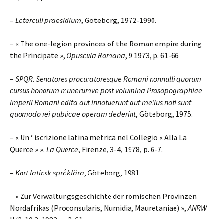
–
Laterculi praesidium
, Göteborg, 1972-1990.
– « The one-legion provinces of the Roman empire during
the Principate »,
Opuscula Romana
, 9 1973, p. 61-66
–
SPQR
.
Senatores procuratoresque Romani nonnulli quorum
cursus honorum munerumve post volumina Prosopographiae
Imperii Romani edita aut innotuerunt aut melius noti sunt
quomodo rei publicae operam dederint
, Göteborg, 1975.
– « Un ‘ iscrizione latina metrica nel Collegio « Alla La
Querce » »,
La Querce
, Firenze, 3-4, 1978, p. 6-7.
–
Kort latinsk språklära
, Göteborg, 1981.
– « Zur Verwaltungsgeschichte der römischen Provinzen
Nordafrikas (Proconsularis, Numidia, Mauretaniae) »,
ANRW