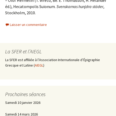
– Olof Hermelin (T. Wretö, Be. E. Thomasson, H. Helander
éd.), Hecatompolis Suionum.
Svenskarnas hunjdra städer
,
Stockholm, 2010.
Laisser un commentaire
La SFER et l’AIEGL
La SFER est affiliée à l’Association Internationale d’Épigraphie
Grecque et Latine (
AIEGL
)
Prochaines séances
Samedi 10 janvier 2026
Samedi 14 mars 2026