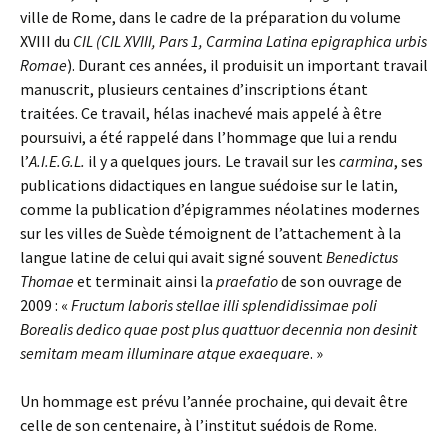
ville de Rome, dans le cadre de la préparation du volume
XVIII du
CIL (CIL XVIII, Pars 1, Carmina Latina epigraphica urbis
Romae
). Durant ces années, il produisit un important travail
manuscrit, plusieurs centaines d’inscriptions étant
traitées. Ce travail, hélas inachevé mais appelé à être
poursuivi, a été rappelé dans l’hommage que lui a rendu
l’
A.I.E.G.L.
il y a quelques jours
.
Le travail sur les
carmina
, ses
publications didactiques en langue suédoise sur le latin,
comme la publication d’épigrammes néolatines modernes
sur les villes de Suède témoignent de l’attachement à la
langue latine de celui qui avait signé souvent
Benedictus
Thomae
et terminait ainsi la
praefatio
de son ouvrage de
2009 : «
Fructum laboris stellae illi splendidissimae poli
Borealis dedico quae post plus quattuor decennia non desinit
semitam meam illuminare atque exaequare
. »
Un hommage est prévu l’année prochaine, qui devait être
celle de son centenaire, à l’institut suédois de Rome.