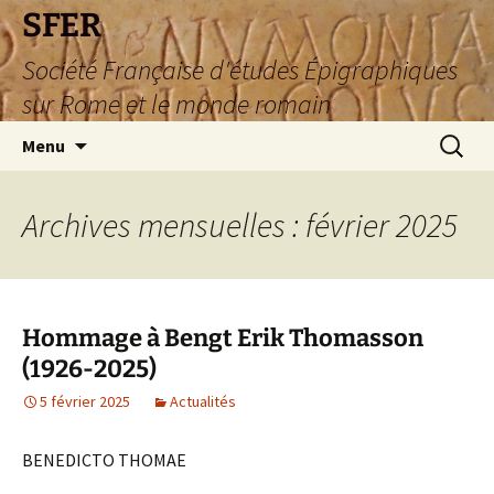
SFER
Société Française d'études Épigraphiques
sur Rome et le monde romain
Aller
Recherc
Menu
au
contenu
Archives mensuelles : février 2025
Hommage à Bengt Erik Thomasson
(1926-2025)
5 février 2025
Actualités
BENEDICTO THOMAE