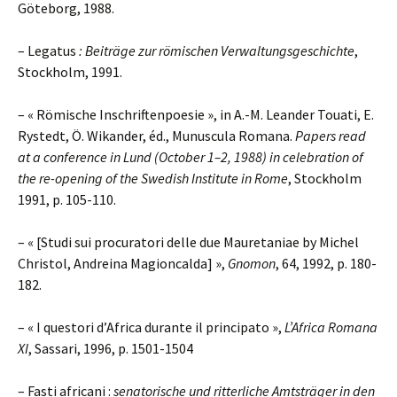
Göteborg, 1988.
– Legatus
: Beiträge zur römischen Verwaltungsgeschichte
,
Stockholm, 1991.
– « Römische Inschriftenpoesie », in A.-M. Leander Touati, E.
Rystedt, Ö. Wikander, éd., Munuscula Romana.
Papers read
at a conference in Lund (October 1–2, 1988) in celebration of
the re-opening of the Swedish Institute in Rome
, Stockholm
1991, p. 105-110.
– « [Studi sui procuratori delle due Mauretaniae by Michel
Christol, Andreina Magioncalda] »,
Gnomon
, 64, 1992, p. 180-
182.
– « I questori d’Africa durante il principato »,
L’Africa Romana
XI
, Sassari, 1996, p. 1501-1504
– Fasti africani :
senatorische und ritterliche Amtsträger in den