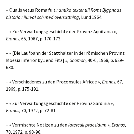
– Qualis vetus Roma fuit
: antika texter till Roms Bjggnads
historia : iiurval och med oversattning
, Lund 1964.
– « Zur Verwaltungsgeschichte der Provinz Aquitania »,
Eranos
, 65, 1967, p. 170-173.
– « [Die Laufbahn der Statthalter in der römischen Provinz
Moesia inferior by Jenö Fitz] »,
Gnomon
, 40-6, 1968, p. 629-
630.
– « Verschiedenes zu den Proconsules Africae »,
Eranos
, 67,
1969, p. 175-191.
– « Zur Verwaltungsgeschichte der Provinz Sardinia »,
Eranos
, 70, 1972, p. 72-81.
– « Vermischte Notizen zu den
laterculi praesidum
»,
Eranos
,
70, 1972, p. 90-96.