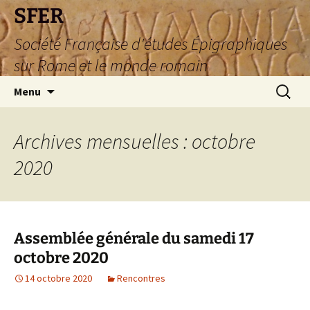
SFER
Société Française d'études Épigraphiques
sur Rome et le monde romain
Aller
Recherc
Menu
au
contenu
Archives mensuelles : octobre
2020
Assemblée générale du samedi 17
octobre 2020
14 octobre 2020
Rencontres