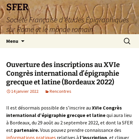
SFER
Société Française d'études Épigraphiques
sur Rome et le monde romain
Aller
Recherc
Menu
au
contenu
Ouverture des inscriptions au XVIe
Congrès international d’épigraphie
grecque et latine (Bordeaux 2022)
14 janvier 2022
Rencontres
Il est désormais possible de s’inscrire au
XVIe Congrès
international d’épigraphie grecque et latine
qui aura lieu
à Bordeaux, du 29 août au 2 septembre 2022, et dont la SFER
est
partenaire.
Vous pouvez prendre connaissance des
informations pratiques
relatives à
l’inscription
, et cliquer