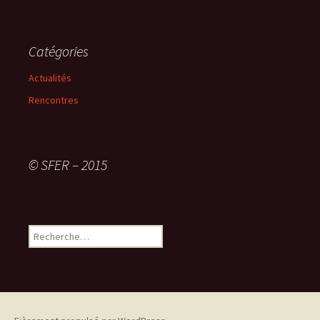
Catégories
Actualités
Rencontres
© SFER – 2015
R
e
c
h
e
r