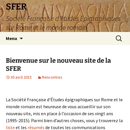
SFER
Société Française d'études Épigraphiques
sur Rome et le monde romain
Aller
Recherc
Menu
au
contenu
Bienvenue sur le nouveau site de la
SFER
30 avril 2015
Rencontres
La Société Française d’Études épigraphiques sur Rome et le
monde romain est heureuse de vous accueillir sur son
nouveau site, mis en place à l’occasion de ses vingt ans
(1995-2015). Parmi bien d’autres choses, vous y trouverez la
liste
et les
résumés
de toutes les communications