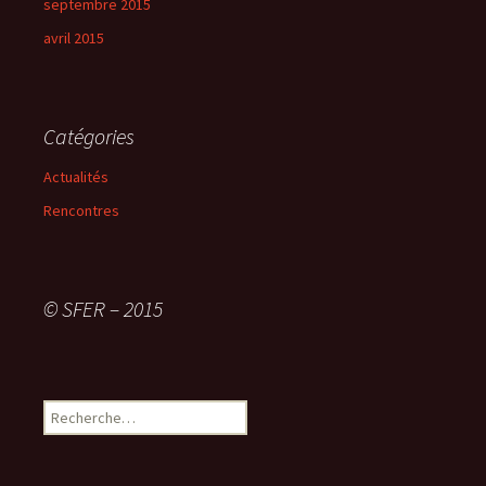
septembre 2015
avril 2015
Catégories
Actualités
Rencontres
© SFER – 2015
R
e
c
h