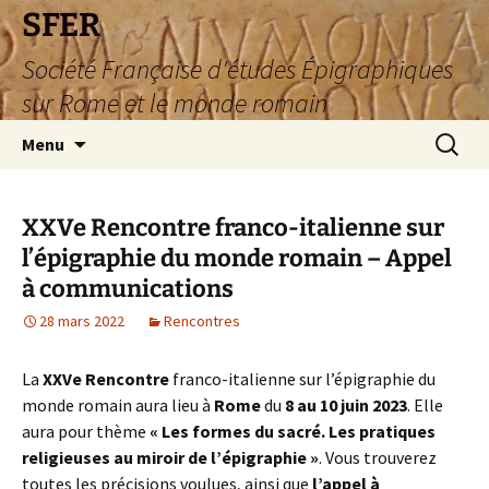
SFER
Société Française d'études Épigraphiques
sur Rome et le monde romain
Aller
Recherc
Menu
au
contenu
XXVe Rencontre franco-italienne sur
l’épigraphie du monde romain – Appel
à communications
28 mars 2022
Rencontres
La
XXVe Rencontre
franco-italienne sur l’épigraphie du
monde romain aura lieu à
Rome
du
8 au 10 juin 2023
. Elle
aura pour thème
« Les formes du sacré. Les pratiques
religieuses au miroir de l’épigraphie »
. Vous trouverez
toutes les précisions voulues, ainsi que
l’appel à