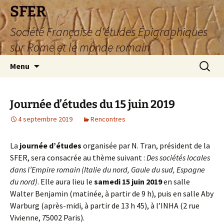
SFER
Société Française d'études Épigraphiques
sur Rome et le monde romain
Aller
Recherc
Menu
au
contenu
Journée d’études du 15 juin 2019
4 septembre 2019
Rencontres
La
journée d’études
organisée par N. Tran, président de la
SFER, sera consacrée au thème suivant :
Des sociétés locales
dans l’Empire romain (Italie du nord, Gaule du sud, Espagne
du nord)
. Elle aura lieu le
samedi 15 juin 2019
en salle
Walter Benjamin (matinée, à partir de 9 h), puis en salle Aby
Warburg (après-midi, à partir de 13 h 45), à l’INHA (2 rue
Vivienne, 75002 Paris).